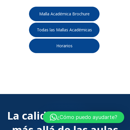
Malla Académica Brochure
Todas las Mallas Académicas
Horarios
La calidad de UISEK va
¿Cómo puedo ayudarte?
más allá de las aulas