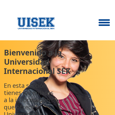
Bienvenido a la
Universidad
Internacional SEK
En esta sección
tienes los enlaces
a la información
que ofrece la
Universidad a