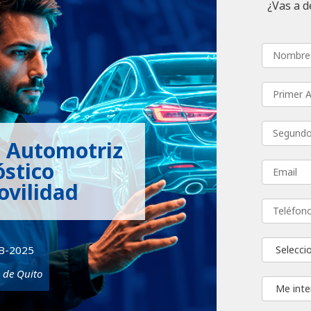
¿Vas a d
a Automotriz
stico
ovilidad
EB-2025
 de Quito