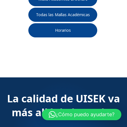
Todas las Mallas Académicas
Horarios
La calidad de UISEK va
más allá de las aulas
¿Cómo puedo ayudarte?