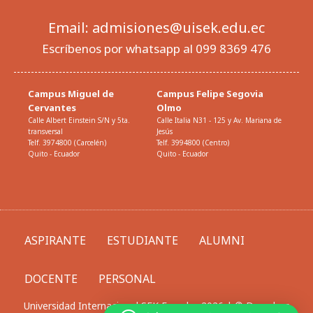
Email: admisiones@uisek.edu.ec
Escríbenos por whatsapp al 099 8369 476
Campus Miguel de
Campus Felipe Segovia
Cervantes
Olmo
Calle Albert Einstein S/N y 5ta.
Calle Italia N31 - 125 y Av. Mariana de
transversal
Jesús
Telf. 3974800 (Carcelén)
Telf. 3994800 (Centro)
Quito - Ecuador
Quito - Ecuador
ASPIRANTE
ESTUDIANTE
ALUMNI
DOCENTE
PERSONAL
Universidad Internacional SEK Ecuador 2026 | © Derechos