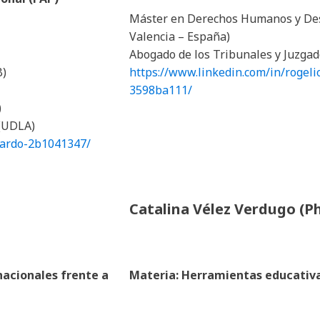
Máster en Derechos Humanos y Desa
Valencia – España)
Abogado de los Tribunales y Juzgad
B)
https://www.linkedin.com/in/roge
3598ba111/
)
 (UDLA)
jardo-2b1041347/
Catalina Vélez Verdugo (P
nacionales frente a
Materia: Herramientas educativas