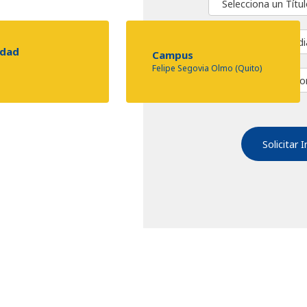
idad
Campus
Felipe Segovia Olmo (Quito)