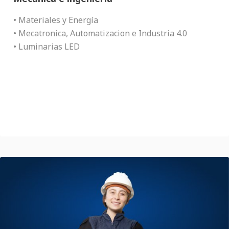
• Materiales y Energía
• Mecatronica, Automatizacion e Industria 4.0
• Luminarias LED