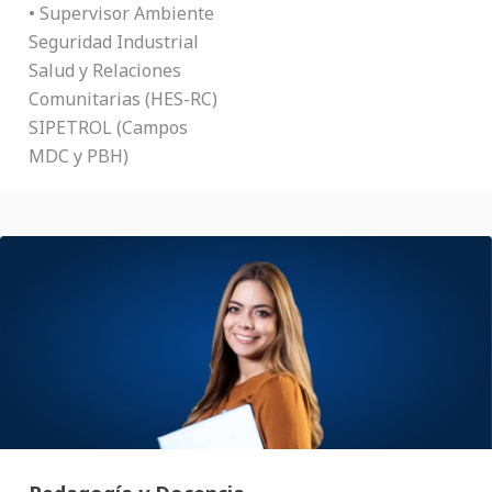
• Supervisor Ambiente
Seguridad Industrial
Salud y Relaciones
Comunitarias (HES-RC)
SIPETROL (Campos
MDC y PBH)