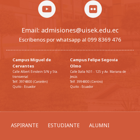
Email: admisiones@uisek.edu.ec
Escríbenos por whatsapp al 099 8369 476
Campus Miguel de
Campus Felipe Segovia
Cervantes
Olmo
Calle Albert Einstein S/N y 5ta.
Calle Italia N31 - 125 y Av. Mariana de
transversal
Jesús
Telf. 3974800 (Carcelén)
Telf. 3994800 (Centro)
Quito - Ecuador
Quito - Ecuador
ASPIRANTE
ESTUDIANTE
ALUMNI