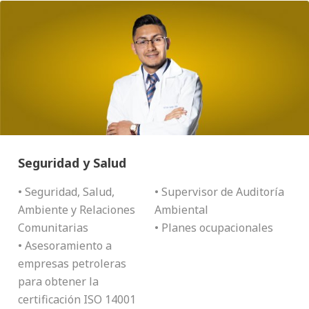
Seguridad y Salud
• Seguridad, Salud,
• Supervisor de Auditoría
Ambiente y Relaciones
Ambiental
Comunitarias
• Planes ocupacionales
• Asesoramiento a
empresas petroleras
para obtener la
certificación ISO 14001