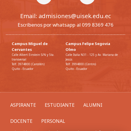
Email: admisiones@uisek.edu.ec
Escríbenos por whatsapp al 099 8369 476
Campus Miguel de
Campus Felipe Segovia
Cervantes
Olmo
Calle Albert Einstein S/N y 5ta.
Calle Italia N31 - 125 y Av. Mariana de
transversal
Jesús
Telf. 3974800 (Carcelén)
Telf. 3994800 (Centro)
Quito - Ecuador
Quito - Ecuador
ASPIRANTE
ESTUDIANTE
ALUMNI
DOCENTE
PERSONAL