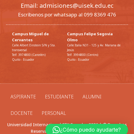
Email: admisiones@uisek.edu.ec
Escríbenos por whatsapp al 099 8369 476
Campus Miguel de
Campus Felipe Segovia
Cervantes
Olmo
Calle Albert Einstein S/N y 5ta.
Calle Italia N31 - 125 y Av. Mariana de
transversal
Jesús
Telf. 3974800 (Carcelén)
Telf. 3994800 (Centro)
Quito - Ecuador
Quito - Ecuador
ASPIRANTE
ESTUDIANTE
ALUMNI
DOCENTE
PERSONAL
Universidad Internacional SEK Ecuador 2026 | © Derechos
¿Cómo puedo ayudarte?
Reservados |
Política de privacidad