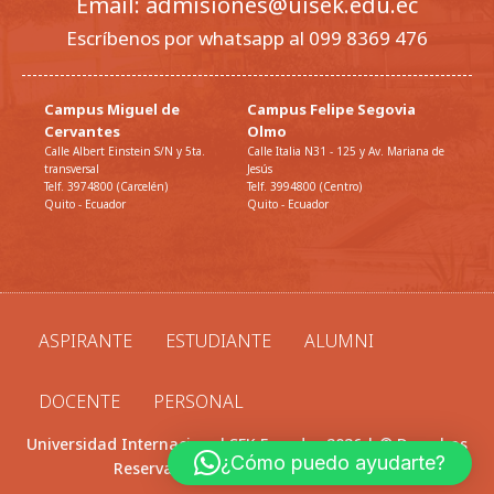
Email: admisiones@uisek.edu.ec
Escríbenos por whatsapp al 099 8369 476
Campus Miguel de
Campus Felipe Segovia
Cervantes
Olmo
Calle Albert Einstein S/N y 5ta.
Calle Italia N31 - 125 y Av. Mariana de
transversal
Jesús
Telf. 3974800 (Carcelén)
Telf. 3994800 (Centro)
Quito - Ecuador
Quito - Ecuador
ASPIRANTE
ESTUDIANTE
ALUMNI
DOCENTE
PERSONAL
Universidad Internacional SEK Ecuador 2026 | © Derechos
¿Cómo puedo ayudarte?
Reservados |
Política de privacidad