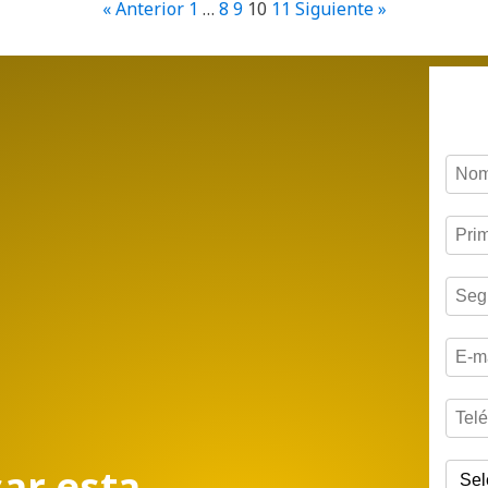
« Anterior
1
…
8
9
10
11
Siguiente »
sar esta