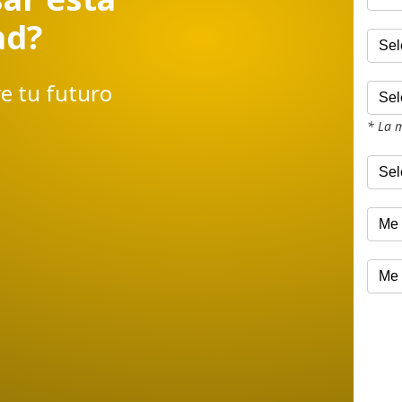
ad?
e tu futuro
* La 